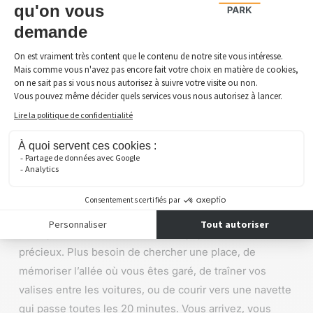
Surveillance permanente
Emplacements couverts ou extérieurs au choix
Mais ce qui fait vraiment la différence, ce n’est pas le
mur ou la caméra : c’est le fait que
vous êtes le seul
client de Steveny Park à connaître l’emplacement
exact de votre voiture, et vous n’y êtes même pas allé
.
Gagner en sécurité,
gagner du temps
Cerise sur le gâteau : cette organisation, en plus de
protéger votre véhicule, vous fait gagner un temps
précieux. Plus besoin de chercher une place, de
mémoriser l’allée où vous êtes garé, de traîner vos
valises entre les voitures, ou de courir vers une navette
qui passe toutes les 20 minutes. Vous arrivez, vous