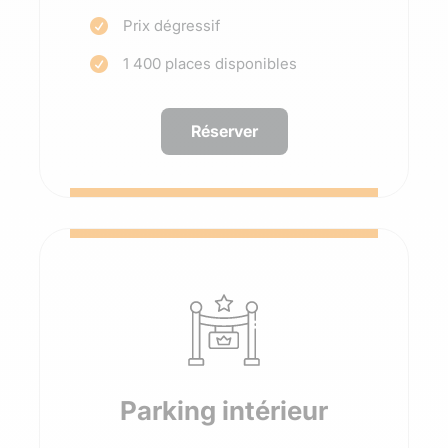
Prix dégressif

1 400 places disponibles

Réserver
Parking intérieur