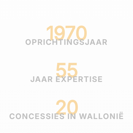
1970
OPRICHTINGSJAAR
55
JAAR EXPERTISE
20
CONCESSIES IN WALLONIË